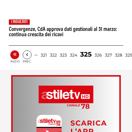
I RISULTATI
Convergenze, CdA approva dati gestionali al 31 marzo:
continua crescita dei ricavi
«
‹
325
…
321
322
323
324
326
327
328
32
INIZIO
PREC.
SCARICA
L’APP