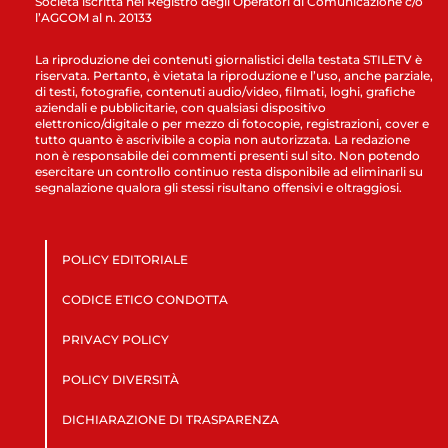
Società iscritta nel Registro degli Operatori di Comunicazione c/o
l’AGCOM al n. 20133
La riproduzione dei contenuti giornalistici della testata STILETV è
riservata. Pertanto, è vietata la riproduzione e l’uso, anche parziale,
di testi, fotografie, contenuti audio/video, filmati, loghi, grafiche
aziendali e pubblicitarie, con qualsiasi dispositivo
elettronico/digitale o per mezzo di fotocopie, registrazioni, cover e
tutto quanto è ascrivibile a copia non autorizzata. La redazione
non è responsabile dei commenti presenti sul sito. Non potendo
esercitare un controllo continuo resta disponibile ad eliminarli su
segnalazione qualora gli stessi risultano offensivi e oltraggiosi.
POLICY EDITORIALE
CODICE ETICO CONDOTTA
PRIVACY POLICY
POLICY DIVERSITÀ
DICHIARAZIONE DI TRASPARENZA