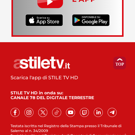
Scarica l'app di STILE TV HD
STILE TV HD in onda su:
CANALE 78 DEL DIGITALE TERRESTRE
Testata iscritta nel Registro della Stampa presso il Tribunale di
Salerno al n. 34/2009