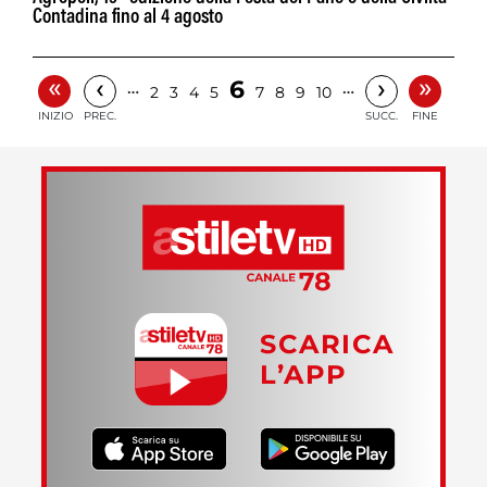
Contadina fino al 4 agosto
«
»
‹
›
6
…
…
2
3
4
5
7
8
9
10
INIZIO
PREC.
SUCC.
FINE
SCARICA
L’APP