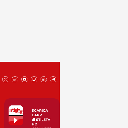
SCARICA
L’APP
di STILETV
HD