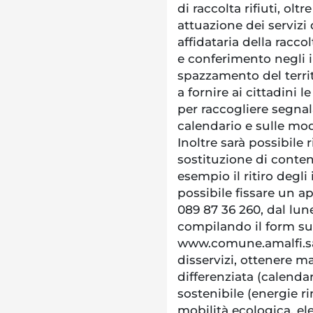
di raccolta rifiuti, olt
attuazione dei servizi 
affidataria della racco
e conferimento negli 
spazzamento del territ
a fornire ai cittadini l
per raccogliere segna
calendario e sulle mod
Inoltre sarà possibile 
sostituzione di conteni
esempio il ritiro degl
possibile fissare un
089 87 36 260, dal lune
compilando il form su
www.comune.amalfi.sa.
disservizi, ottenere ma
differenziata (calenda
sostenibile (energie ri
mobilità ecologica, el