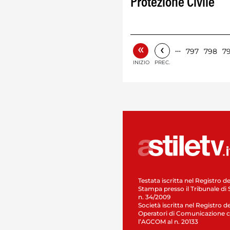
Protezione Civile
«
‹
…
797
798
7
INIZIO
PREC.
Testata iscritta nel Registro de
Stampa presso il Tribunale di 
n. 34/2009
Società iscritta nel Registro de
Operatori di Comunicazione c
l’AGCOM al n. 20133