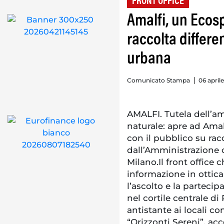
FRONT OFFICE
Amalfi, un Ecosp
raccolta differen
urbana
Comunicato Stampa
06 aprile
AMALFI. Tutela dell’a
naturale: apre ad Amalf
con il pubblico su racc
dall’Amministrazione
Milano.Il front office 
informazione in ottica
l’ascolto e la partecip
nel cortile centrale di
antistante ai locali co
“Orizzonti Sereni”, ac