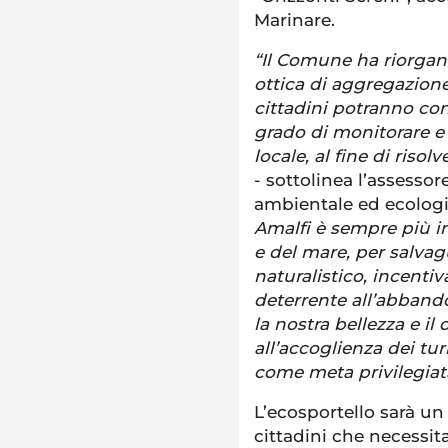
Marinare.
“Il Comune ha riorgani
ottica di aggregazione 
cittadini potranno con
grado di monitorare e
locale, al fine di risol
- sottolinea l’assesso
ambientale ed ecologia
Amalfi è sempre più in
e del mare, per salvag
naturalistico, incenti
deterrente all’abbando
la nostra bellezza e i
all’accoglienza dei tur
come meta privilegiat
L’ecosportello sarà un
cittadini che necessit