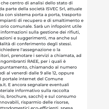
re che centro di analisi dello stato di
da parte della società ISVEC Srl, attuale
lta con sistema porta a porta, trasporto
impianti di recupero e di smaltimento e
orio comunale. Sarà un infopoint utile
e informazioni sulla gestione dei rifiuti,
lazioni e suggerimenti, ma anche sul
alità di conferimento degli stessi.
richiedere l'assegnazione o la
tori, prenotare i servizi a chiamata, ad
i ingombranti RAEE, per i quali è
 appuntamento, chiamando al numero
dì al venerdì dalle 9 alle 12, oppure
l portale internet del Comune
it. E ancora segnalare eventuali
teriale informativo sulla raccolta
rio, brochure, sacchi) e sul consumo
nnovabili, risparmio delle risorse,
ettrodomestici eco-efficienti, spesa