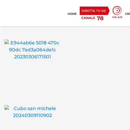
HOME
CR