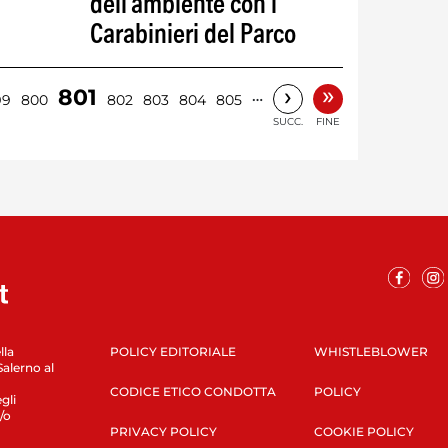
dell’ambiente con i
Carabinieri del Parco
»
›
801
…
99
800
802
803
804
805
SUCC.
FINE
lla
POLICY EDITORIALE
WHISTLEBLOWER
Salerno al
CODICE ETICO CONDOTTA
POLICY
gli
/o
PRIVACY POLICY
COOKIE POLICY