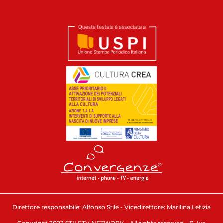
Direttore responsabile: Alfonso Stile - Vicedirettore: Marilina Letizia
Copyright 2023 STILETV NETWORK - All rights reserved - P. Iva