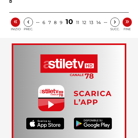
B
«
»
‹
›
10
…
…
6
7
8
9
11
12
13
14
INIZIO
PREC.
SUCC.
FINE
SCARICA
L’APP