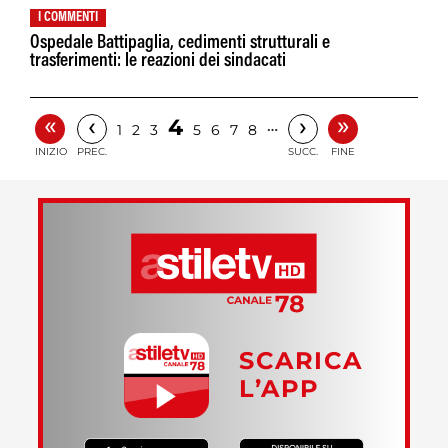
I COMMENTI
Ospedale Battipaglia, cedimenti strutturali e
trasferimenti: le reazioni dei sindacati
«
»
‹
›
4
…
1
2
3
5
6
7
8
INIZIO
PREC.
SUCC.
FINE
SCARICA
L’APP