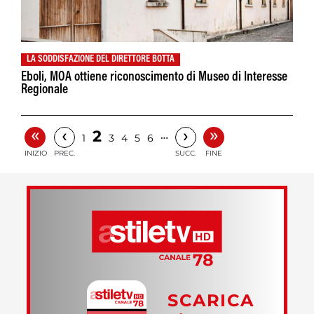
LA SODDISFAZIONE DEL DIRETTORE BOTTA
Eboli, MOA ottiene riconoscimento di Museo di Interesse
Regionale
«
»
‹
›
2
…
1
3
4
5
6
INIZIO
PREC.
SUCC.
FINE
SCARICA