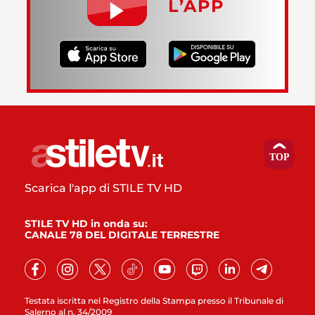
L’APP
Scarica l'app di STILE TV HD
STILE TV HD in onda su:
CANALE 78 DEL DIGITALE TERRESTRE
Testata iscritta nel Registro della Stampa presso il Tribunale di
Salerno al n. 34/2009