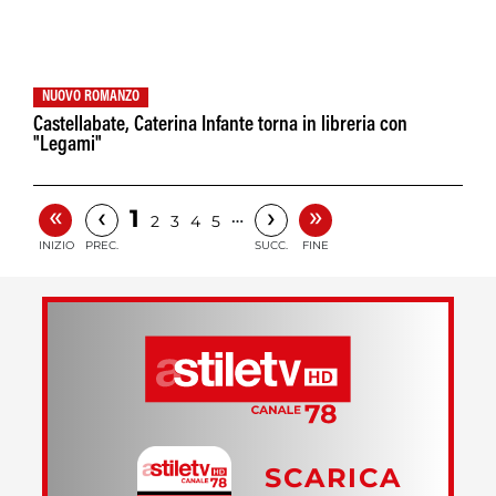
NUOVO ROMANZO
Castellabate, Caterina Infante torna in libreria con
"Legami"
«
»
‹
›
1
…
2
3
4
5
INIZIO
PREC.
SUCC.
FINE
SCARICA