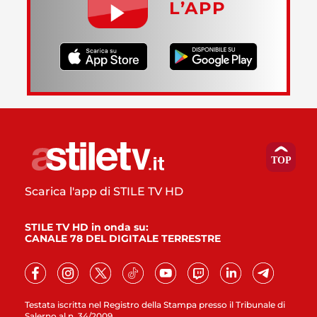
L’APP
Scarica l'app di STILE TV HD
STILE TV HD in onda su:
CANALE 78 DEL DIGITALE TERRESTRE
Testata iscritta nel Registro della Stampa presso il Tribunale di
Salerno al n. 34/2009