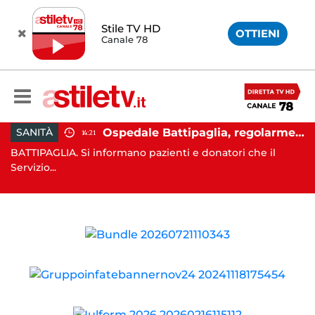
Stile TV HD
OTTIENI
Canale 78
rei, aumentano gli sfollati e infuria lo scontro politico
Ospedale Battipaglia, regolarmente in funzione il Servizio Trasfusionale
SANITÀ
14:21
7,
BATTIPAGLIA. Si informano pazienti e donatori che il
SA
Servizio...
e l