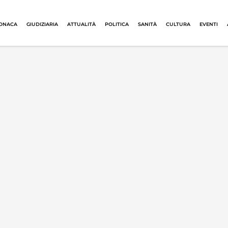
ONACA
GIUDIZIARIA
ATTUALITÀ
POLITICA
SANITÀ
CULTURA
EVENTI