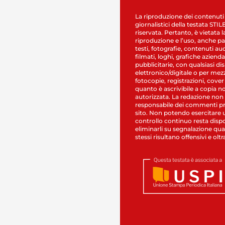
La riproduzione dei contenuti
giornalistici della testata STI
riservata. Pertanto, è vietata l
riproduzione e l’uso, anche par
testi, fotografie, contenuti au
filmati, loghi, grafiche aziendal
pubblicitarie, con qualsiasi di
elettronico/digitale o per mez
fotocopie, registrazioni, cover
quanto è ascrivibile a copia n
autorizzata. La redazione non
responsabile dei commenti pr
sito. Non potendo esercitare 
controllo continuo resta dispo
eliminarli su segnalazione qual
stessi risultano offensivi e oltr