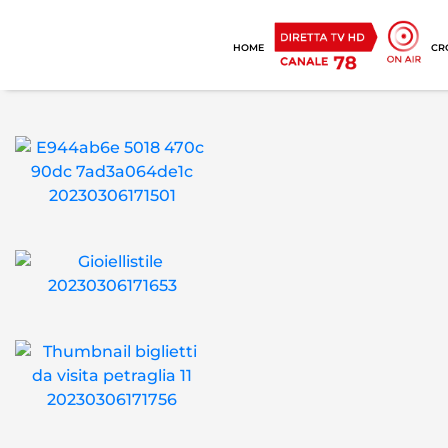
HOME
CR