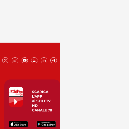
SCARICA
L’APP
di STILETV
HD
CANALE 78