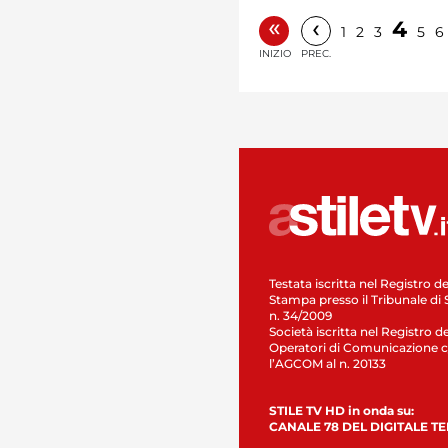
«
‹
4
1
2
3
5
6
INIZIO
PREC.
Testata iscritta nel Registro de
Stampa presso il Tribunale di 
n. 34/2009
Società iscritta nel Registro de
Operatori di Comunicazione c
l’AGCOM al n. 20133
STILE TV HD in onda su:
CANALE 78 DEL DIGITALE T