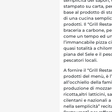
semplicità dei sapori,
stampato su carta, per
base al prodotto di st
di una cucina semplice
prodotti. Il “Grill Res
braceria a carbone, pe
come un tempo ed un 
l’immancabile pizza ci
quasi totalità a chilom
piana del Sele e il pe
pescatori locali.
A fornire il “Grill Res
prodotti del menù, è l
all’occhiello della fam
produzione di mozzarel
ricotta,altri latticini,
cilentani e nazionali 
nella semplicità” recit