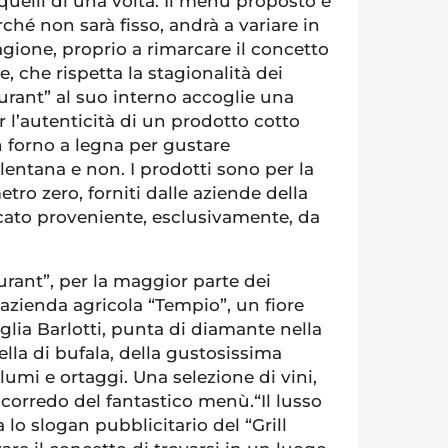
 quelli di una volta. Il menù proposto è
ché non sarà fisso, andrà a variare in
agione, proprio a rimarcare il concetto
, che rispetta la stagionalità dei
taurant” al suo interno accoglie una
r l’autenticità di un prodotto cotto
forno a legna per gustare
lentana e non. I prodotti sono per la
etro zero, forniti dalle aziende della
scato proveniente, esclusivamente, da
taurant”, per la maggior parte dei
’azienda agricola “Tempio”, un fiore
iglia Barlotti, punta di diamante nella
la di bufala, della gustosissima
 salumi e ortaggi. Una selezione di vini,
a corredo del fantastico menù.“Il lusso
a lo slogan pubblicitario del “Grill