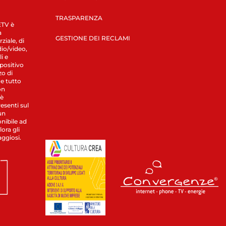
TRASPARENZA
LETV è
a
GESTIONE DEI RECLAMI
ziale, di
dio/video,
i e
spositivo
zo di
 e tutto
on
 è
esenti sul
un
nibile ad
ora gli
aggiosi.