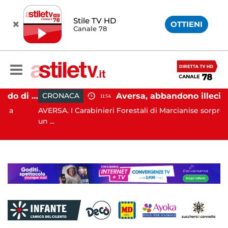
Stile TV HD
OTTIENI
Canale 78
Capaccio Paestum, affondo di Forza Italia: "Paolino è arrivato al capolinea"
Aversa, abbandono illecito di rifiuti: uomo sorpreso dai carabinieri
CRONACA
11:54
AVERSA. I Carabinieri Forestali di Marcianise sorprendono
un ...