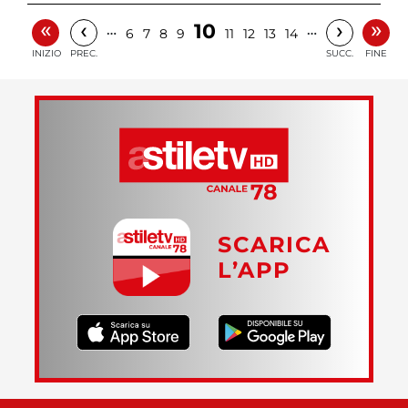
«
»
‹
›
10
…
…
6
7
8
9
11
12
13
14
INIZIO
PREC.
SUCC.
FINE
SCARICA
L’APP