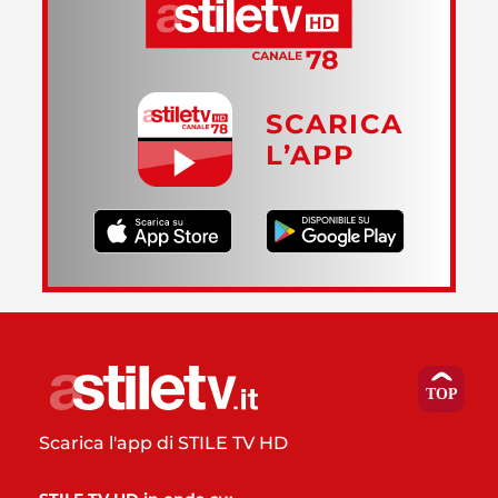
SCARICA
L’APP
Scarica l'app di STILE TV HD