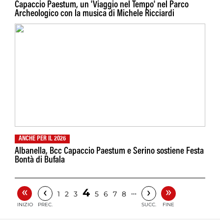
Capaccio Paestum, un 'Viaggio nel Tempo' nel Parco
Archeologico con la musica di Michele Ricciardi
ANCHE PER IL 2026
Albanella, Bcc Capaccio Paestum e Serino sostiene Festa
Bontà di Bufala
«
»
‹
›
4
…
1
2
3
5
6
7
8
INIZIO
PREC.
SUCC.
FINE