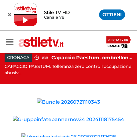
Stile TV HD
OTTIENI
Canale 78
 in moto nella notte: 19enne in prognosi riservata
Capaccio Paestum, ombrellone selvaggio: blitz della Municipale, sgomberate tutte le spiagge libere
CRONACA
15:38
in
CAPACCIO PAESTUM. Tolleranza zero contro l'occupazione
C
abusiv...
dr