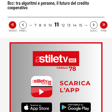
Bcc: tra algoritmi e persone, il futuro del credito
cooperativo
«
»
‹
›
11
…
…
7
8
9
10
12
13
14
15
INIZIO
PREC.
SUCC.
FINE
SCARICA
L’APP