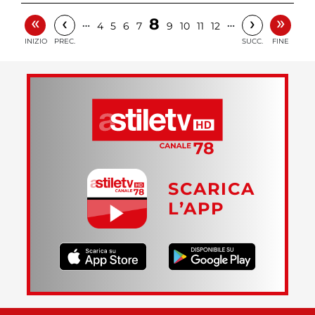
«
»
‹
›
8
…
…
4
5
6
7
9
10
11
12
INIZIO
PREC.
SUCC.
FINE
SCARICA
L’APP