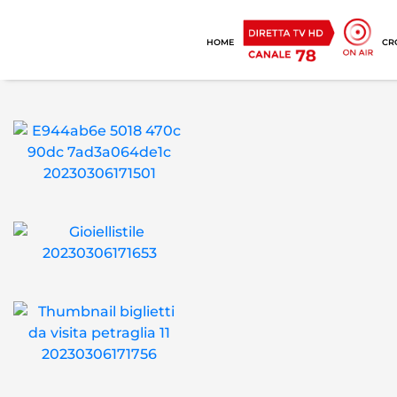
HOME
CR