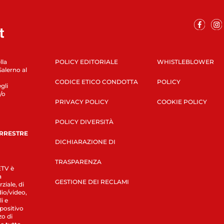
lla
POLICY EDITORIALE
WHISTLEBLOWER
Salerno al
CODICE ETICO CONDOTTA
POLICY
gli
/o
PRIVACY POLICY
COOKIE POLICY
POLICY DIVERSITÀ
ERRESTRE
DICHIARAZIONE DI
TRASPARENZA
LETV è
a
GESTIONE DEI RECLAMI
ziale, di
dio/video,
i e
spositivo
zo di