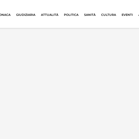
ONACA
GIUDIZIARIA
ATTUALITÀ
POLITICA
SANITÀ
CULTURA
EVENTI