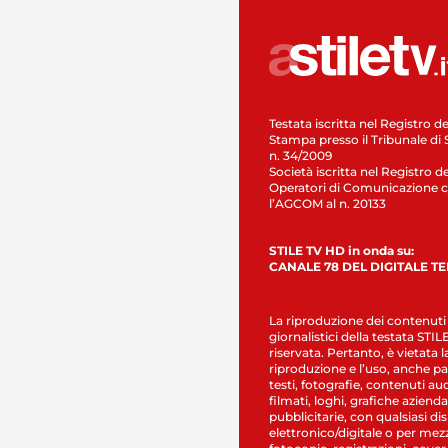
Testata iscritta nel Registro de
Stampa presso il Tribunale di 
n. 34/2009
Società iscritta nel Registro de
Operatori di Comunicazione c
l’AGCOM al n. 20133
STILE TV HD in onda su:
CANALE 78 DEL DIGITALE T
La riproduzione dei contenuti
giornalistici della testata STI
riservata. Pertanto, è vietata l
riproduzione e l’uso, anche par
testi, fotografie, contenuti au
filmati, loghi, grafiche aziendal
pubblicitarie, con qualsiasi di
elettronico/digitale o per mez