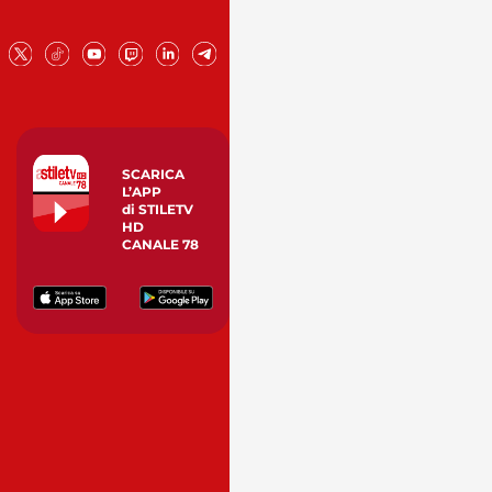
SCARICA
L’APP
di STILETV
HD
CANALE 78