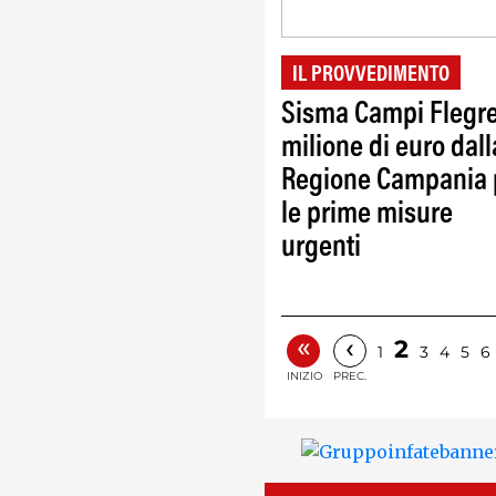
IL PROVVEDIMENTO
Sisma Campi Flegrei
milione di euro dall
Regione Campania 
le prime misure
urgenti
«
‹
2
1
3
4
5
6
INIZIO
PREC.