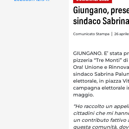
Giungano, prese
sindaco Sabrin
Comunicato Stampa
26 april
GIUNGANO. E’ stata pres
pizzeria “Tre Monti” d
Ora! Unione e Rinnov
sindaco Sabrina Palum
elettorale, in piazza Vi
campagna elettorale in
maggio.
“Ho raccolto un appell
cittadini che mi hann
un contributo fattivo a
questa comunità, dov