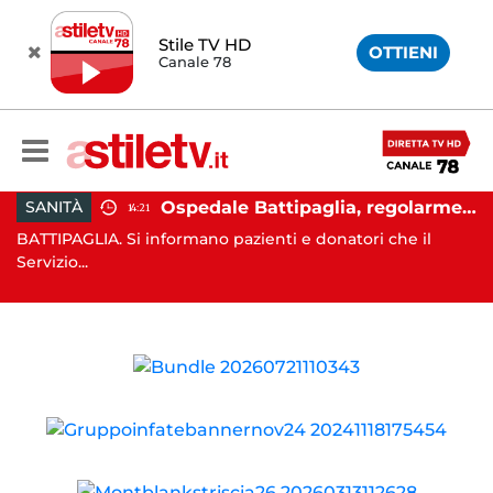
Stile TV HD
OTTIENI
Canale 78
rei, aumentano gli sfollati e infuria lo scontro politico
Ospedale Battipaglia, regolarmente in funzione il Servizio Trasfusionale
SANITÀ
14:21
7,
BATTIPAGLIA. Si informano pazienti e donatori che il
SA
Servizio...
e l