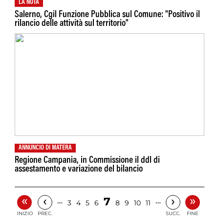
LA NOTA
Salerno, Cgil Funzione Pubblica sul Comune: "Positivo il
rilancio delle attività sul territorio"
ANNUNCIO DI MATERA
Regione Campania, in Commissione il ddl di
assestamento e variazione del bilancio
«
»
‹
›
7
…
…
3
4
5
6
8
9
10
11
INIZIO
PREC.
SUCC.
FINE