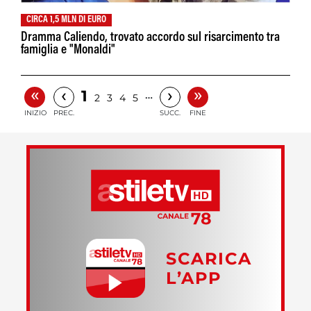
CIRCA 1,5 MLN DI EURO
Dramma Caliendo, trovato accordo sul risarcimento tra
famiglia e "Monaldi"
«
»
‹
›
1
…
2
3
4
5
INIZIO
PREC.
SUCC.
FINE
SCARICA
L’APP