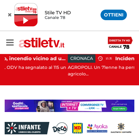
Stile TV HD
OTTIENI
Canale 78
Salerno, incendio vicino ad un traliccio: tempestivi i soccorsi
CRONACA
15:35
o al 115 un
AGROPOLI. Un 71enne ha perso la vita in un incid
agricolo...