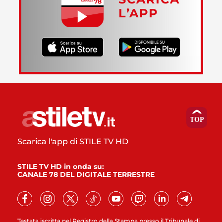
L’APP
Scarica l'app di STILE TV HD
STILE TV HD in onda su:
CANALE 78 DEL DIGITALE TERRESTRE
Testata iscritta nel Registro della Stampa presso il Tribunale di