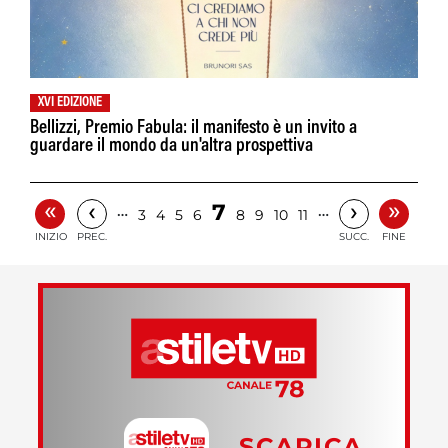
XVI EDIZIONE
Bellizzi, Premio Fabula: il manifesto è un invito a
guardare il mondo da un'altra prospettiva
«
»
‹
›
7
…
…
3
4
5
6
8
9
10
11
INIZIO
PREC.
SUCC.
FINE
SCARICA