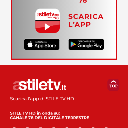
SCARICA
L’APP
Scarica l'app di STILE TV HD
STILE TV HD in onda su:
CANALE 78 DEL DIGITALE TERRESTRE