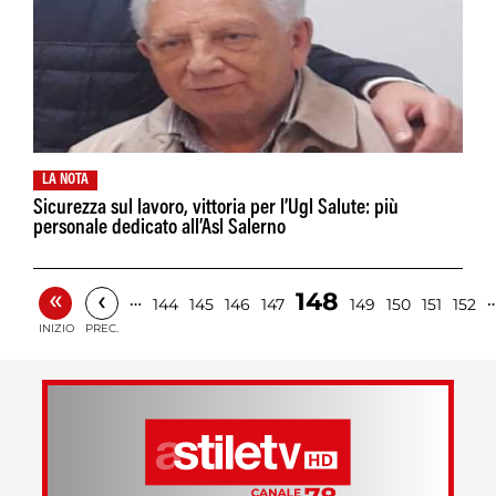
LA NOTA
Sicurezza sul lavoro, vittoria per l’Ugl Salute: più
personale dedicato all’Asl Salerno
«
‹
148
…
144
145
146
147
149
150
151
152
INIZIO
PREC.