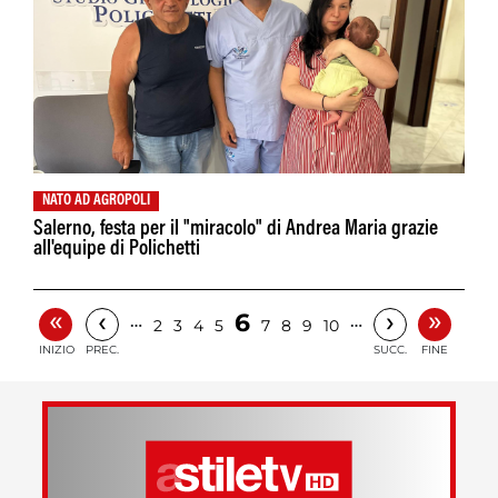
NATO AD AGROPOLI
Salerno, festa per il "miracolo" di Andrea Maria grazie
all'equipe di Polichetti
«
»
‹
›
6
…
…
2
3
4
5
7
8
9
10
INIZIO
PREC.
SUCC.
FINE