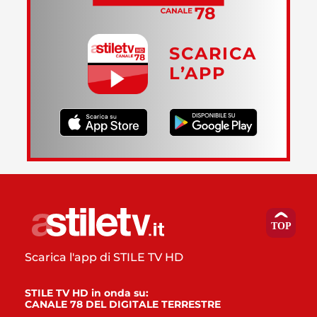
SCARICA
L’APP
Scarica l'app di STILE TV HD
STILE TV HD in onda su:
CANALE 78 DEL DIGITALE TERRESTRE