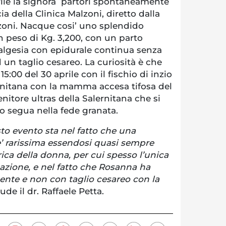
rile la signora partorì spontaneamente
ia della Clinica Malzoni, diretto dalla
oni. Nacque cosi’ uno splendido
n peso di Kg. 3,200, con un parto
lgesia con epidurale continua senza
un taglio cesareo. La curiosità è che
15:00 del 30 aprile con il fischio di inzio
rnitana con la mamma accesa tifosa del
nitore ultras della Salernitana che si
lo segua nella fede granata.
sto evento sta nel fatto che una
e’ rarissima essendosi quasi sempre
rica della donna, per cui spesso l’unica
nazione, e nel fatto che Rosanna ha
nte e non con taglio cesareo con la
ude il dr. Raffaele Petta.