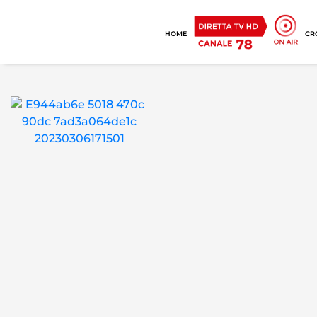
HOME
CR