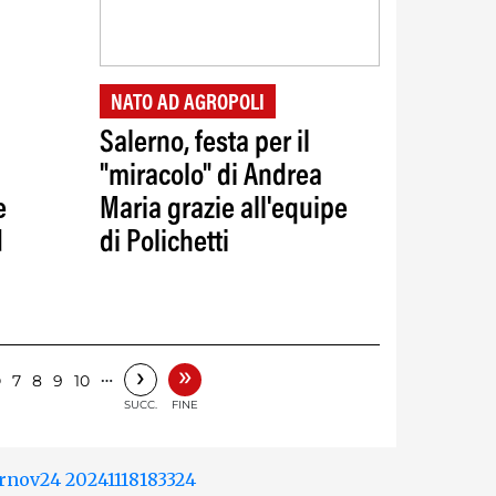
NATO AD AGROPOLI
Salerno, festa per il
"miracolo" di Andrea
e
Maria grazie all'equipe
d
di Polichetti
»
›
6
…
7
8
9
10
SUCC.
FINE