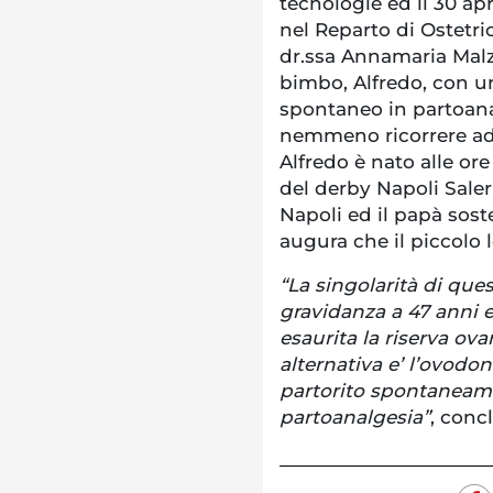
tecnologie ed il 30 ap
nel Reparto di Ostetric
dr.ssa Annamaria Malz
bimbo, Alfredo, con u
spontaneo in partoana
nemmeno ricorrere ad 
Alfredo è nato alle ore 
del derby Napoli Sale
Napoli ed il papà soste
augura che il piccolo 
“La singolarità di que
gravidanza a 47 anni 
esaurita la riserva ova
alternativa e’ l’ovodo
partorito spontaneame
partoanalgesia”
, concl