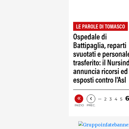
LE PAROLE DI TOMASCO
Ospedale di
Battipaglia, reparti
svuotati e personal
trasferito: il Nursin
annuncia ricorsi ed
esposti contro l'Asl
«
‹
…
2
3
4
5
INIZIO
PREC.