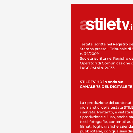
Testata iscritta nel Registro de
Stampa presso il Tribunale di 
n. 34/2009
Società iscritta nel Registro de
Operatori di Comunicazione c
l’AGCOM al n. 20133
STILE TV HD in onda su:
CANALE 78 DEL DIGITALE T
La riproduzione dei contenuti
giornalistici della testata STI
riservata. Pertanto, è vietata l
riproduzione e l’uso, anche par
testi, fotografie, contenuti au
filmati, loghi, grafiche aziendal
pubblicitarie, con qualsiasi di