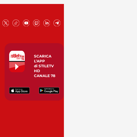
SCARICA
L’APP
di STILETV
HD
CANALE 78