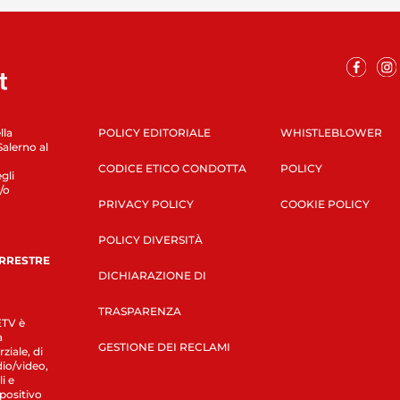
lla
POLICY EDITORIALE
WHISTLEBLOWER
Salerno al
CODICE ETICO CONDOTTA
POLICY
gli
/o
PRIVACY POLICY
COOKIE POLICY
POLICY DIVERSITÀ
ERRESTRE
DICHIARAZIONE DI
TRASPARENZA
LETV è
a
GESTIONE DEI RECLAMI
ziale, di
dio/video,
i e
spositivo