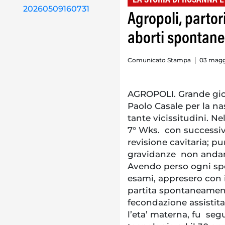
Agropoli, partor
aborti spontanei
Comunicato Stampa
03 maggi
AGROPOLI. Grande gioi
Paolo Casale per la na
tante vicissitudini. Ne
7° Wks. con successi
revisione cavitaria; p
gravidanze non andaro
Avendo perso ogni spe
esami, appresero con i
partita spontaneamente
fecondazione assistita
l’eta’ materna, fu seg