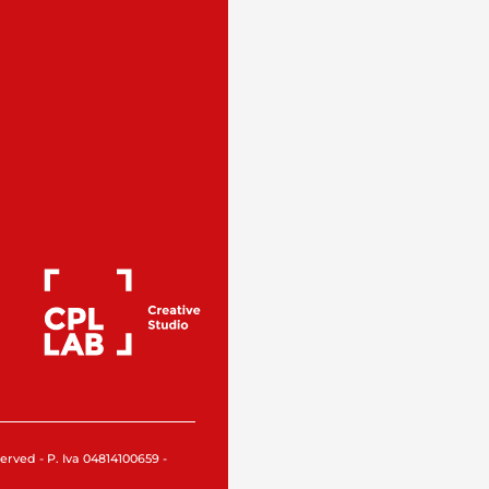
rved - P. Iva 04814100659 -