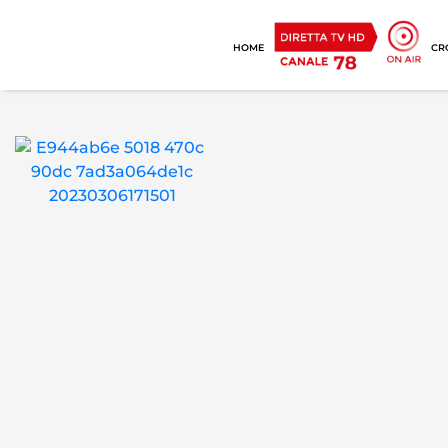
HOME
CR