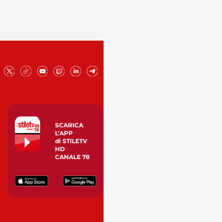
SCARICA
L’APP
di STILETV
HD
CANALE 78