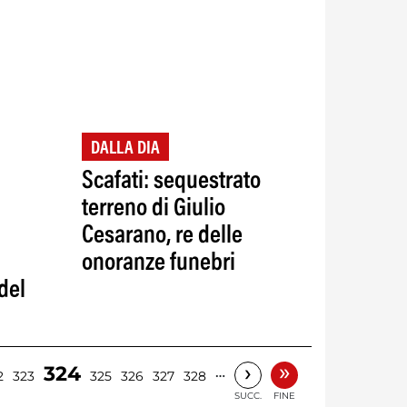
DALLA DIA
Scafati: sequestrato
terreno di Giulio
Cesarano, re delle
onoranze funebri
 del
»
›
324
…
2
323
325
326
327
328
SUCC.
FINE