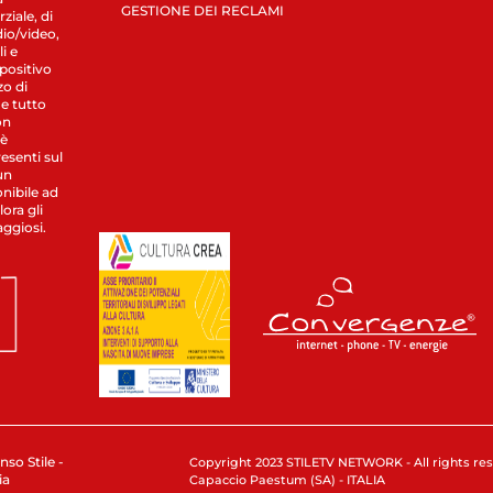
GESTIONE DEI RECLAMI
ziale, di
dio/video,
i e
spositivo
zo di
 e tutto
on
 è
esenti sul
un
nibile ad
ora gli
aggiosi.
nso Stile -
Copyright 2023 STILETV NETWORK - All rights rese
ia
Capaccio Paestum (SA) - ITALIA