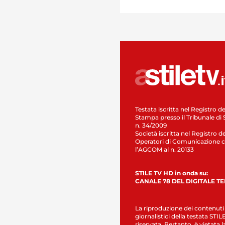
Testata iscritta nel Registro de
Stampa presso il Tribunale di 
n. 34/2009
Società iscritta nel Registro de
Operatori di Comunicazione c
l’AGCOM al n. 20133
STILE TV HD in onda su:
CANALE 78 DEL DIGITALE T
La riproduzione dei contenuti
giornalistici della testata STI
riservata. Pertanto, è vietata l