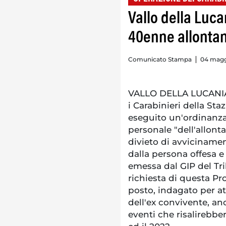
Vallo della Luca
40enne allonta
Comunicato Stampa
04 maggi
VALLO DELLA LUCANIA.
i Carabinieri della Sta
eseguito un'ordinanza
personale "dell'allont
divieto di avviciname
dalla persona offesa e
emessa dal GIP del Tri
richiesta di questa Pr
posto, indagato per a
dell'ex convivente, an
eventi che risalirebbe