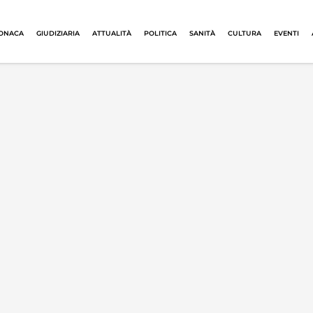
ONACA
GIUDIZIARIA
ATTUALITÀ
POLITICA
SANITÀ
CULTURA
EVENTI