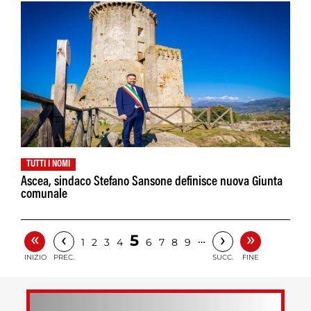
TUTTI I NOMI
Ascea, sindaco Stefano Sansone definisce nuova Giunta
comunale
«
»
‹
›
5
…
1
2
3
4
6
7
8
9
INIZIO
PREC.
SUCC.
FINE