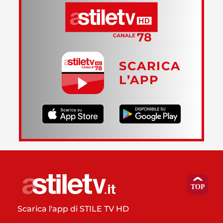
SCARICA
L’APP
Scarica l'app di STILE TV HD