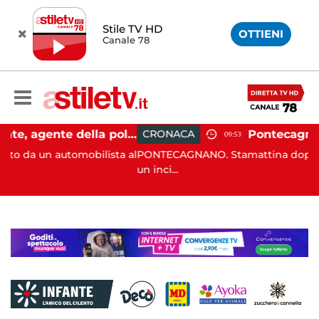
Stile TV HD
OTTIENI
Canale 78
Castellabate, agente della polizia locale aggredito per una multa: turista denunciato
CRONACA
09:53
obilista al
PONTECAGNANO. Stamattina dopo le 8:30 si è veri
un inci...