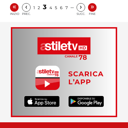
«
»
‹
›
3
…
1
2
4
5
6
7
INIZIO
PREC.
SUCC.
FINE
SCARICA
L’APP