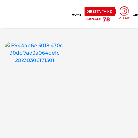
HOME
CR