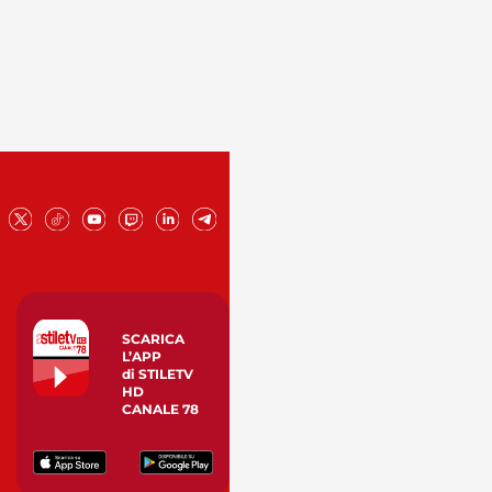
SCARICA
L’APP
di STILETV
HD
CANALE 78