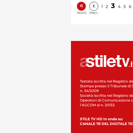
«
‹
3
1
2
4
5
6
INIZIO
PREC.
Testata iscritta nel Registro de
Stampa presso il Tribunale di 
n. 34/2009
Società iscritta nel Registro de
Operatori di Comunicazione c
l’AGCOM al n. 20133
STILE TV HD in onda su:
CANALE 78 DEL DIGITALE T