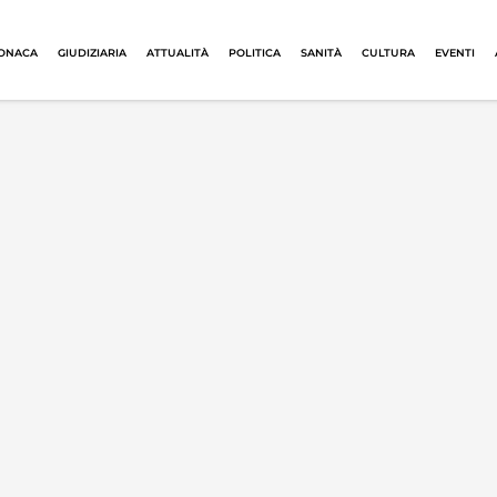
ONACA
GIUDIZIARIA
ATTUALITÀ
POLITICA
SANITÀ
CULTURA
EVENTI