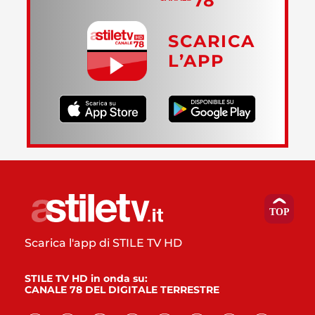
SCARICA
L’APP
Scarica l'app di STILE TV HD
STILE TV HD in onda su:
CANALE 78 DEL DIGITALE TERRESTRE