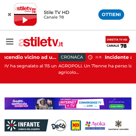
Stile TV HD
OTTIENI
Canale 78
Salerno, incendio vicino ad un traliccio: tempestivi i soccorsi
CRONACA
15:35
ato al 115 un
AGROPOLI. Un 71enne ha perso la vita in un inc
agricolo...