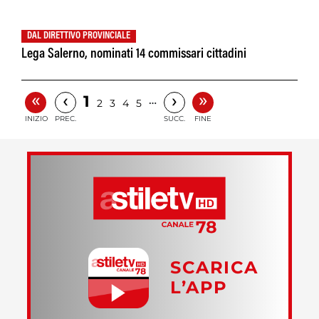
DAL DIRETTIVO PROVINCIALE
Lega Salerno, nominati 14 commissari cittadini
«
»
‹
›
1
…
2
3
4
5
INIZIO
PREC.
SUCC.
FINE
SCARICA
L’APP