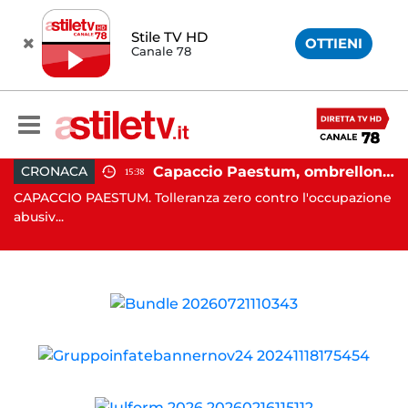
Stile TV HD
OTTIENI
Canale 78
 in moto nella notte: 19enne in prognosi riservata
Capaccio Paestum, ombrellone selvaggio: blitz della Municipale, sgomberate tutte le spiagge libere
CRONACA
15:38
in
CAPACCIO PAESTUM. Tolleranza zero contro l'occupazione
C
abusiv...
dr