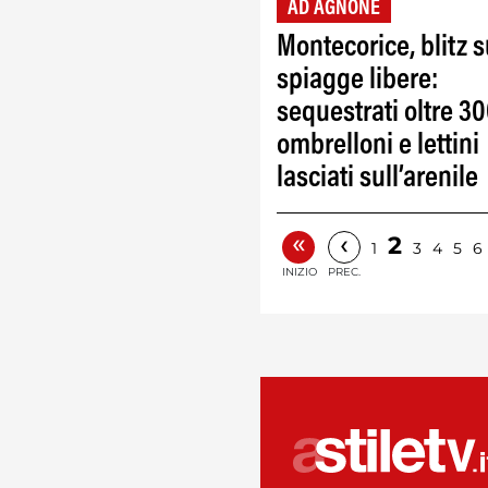
AD AGNONE
Montecorice, blitz s
spiagge libere:
sequestrati oltre 3
ombrelloni e lettini
lasciati sull’arenile
«
‹
2
1
3
4
5
6
INIZIO
PREC.