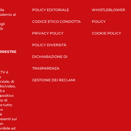
lla
POLICY EDITORIALE
WHISTLEBLOWER
Salerno al
CODICE ETICO CONDOTTA
POLICY
gli
/o
PRIVACY POLICY
COOKIE POLICY
POLICY DIVERSITÀ
ERRESTRE
DICHIARAZIONE DI
TRASPARENZA
LETV è
a
GESTIONE DEI RECLAMI
ziale, di
dio/video,
i e
spositivo
zo di
 e tutto
on
 è
esenti sul
un
nibile ad