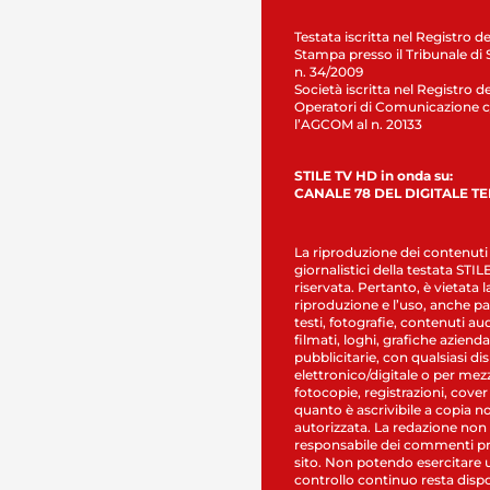
Testata iscritta nel Registro de
Stampa presso il Tribunale di 
n. 34/2009
Società iscritta nel Registro de
Operatori di Comunicazione c
l’AGCOM al n. 20133
STILE TV HD in onda su:
CANALE 78 DEL DIGITALE T
La riproduzione dei contenuti
giornalistici della testata STI
riservata. Pertanto, è vietata l
riproduzione e l’uso, anche par
testi, fotografie, contenuti au
filmati, loghi, grafiche aziendal
pubblicitarie, con qualsiasi di
elettronico/digitale o per mez
fotocopie, registrazioni, cover
quanto è ascrivibile a copia n
autorizzata. La redazione non
responsabile dei commenti pr
sito. Non potendo esercitare 
controllo continuo resta dispo