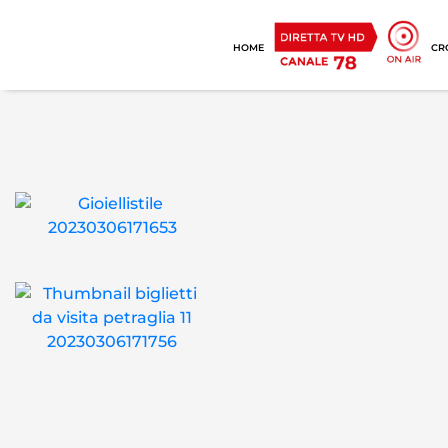
HOME
CR