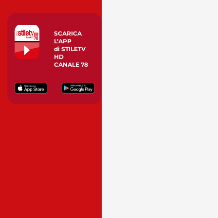
SCARICA
L’APP
di STILETV
HD
CANALE 78