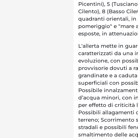
Picentini), 5 (Tusciano
Cilento), 8 (Basso Cile
quadranti orientali, i
pomeriggio" e "mare a
esposte, in attenuazi
L'allerta mette in gu
caratterizzati da una i
evoluzione, con possib
provvisorie dovuti a ra
grandinate e a caduta 
superficiali con possib
Possibile innalzamento 
d’acqua minori, con in
per effetto di criticità
Possibili allagamenti di
terreno; Scorrimento s
stradali e possibili fe
smaltimento delle ac