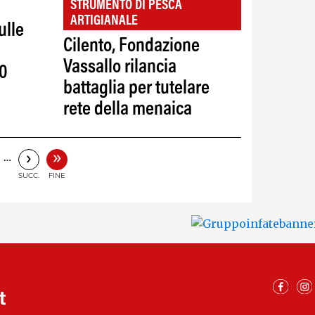
STRUMENTO DI PESCA
ARTIGIANALE
ulle
Cilento, Fondazione
Vassallo rilancia
00
battaglia per tutelare
rete della menaica
»
›
…
SUCC.
FINE