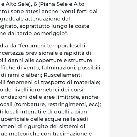
 e Alto Sele), 6 (Piana Sele e Alto
nto) sono attesi anche "venti forti dai
n graduale attenuazione dal
gitato, soprattutto lungo le coste
one dal tardo pomeriggio".
ardia da "fenomeni temporaleschi
ncertezza previsionale e rapidità di
ili danni alle coperture e strutture
ffiche di vento, fulminazioni, possibili
di rami o alberi; Ruscellamenti
ili fenomeni di trasporto di materiale;
dei livelli idrometrici dei corsi
ondazioni delle aree limitrofe, anche
 locali (tombature, restringimenti, ecc);
 locali interrati e di quelli a pian
uperficiale delle acque nelle sedi
nomeni di rigurgito dei sistemi di
que meteoriche con tracimazione e