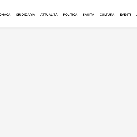
ONACA
GIUDIZIARIA
ATTUALITÀ
POLITICA
SANITÀ
CULTURA
EVENTI