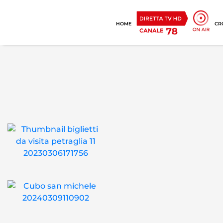
HOME
CR