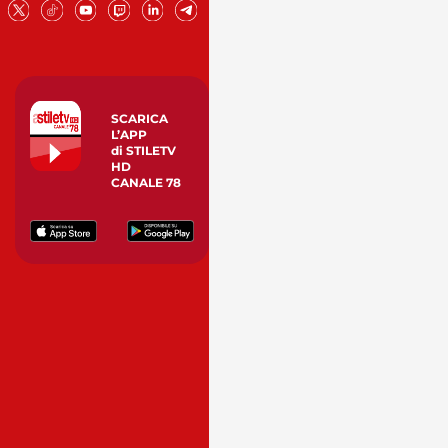
SCARICA
L’APP
di STILETV
HD
CANALE 78