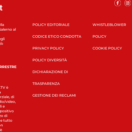
lla
POLICY EDITORIALE
WHISTLEBLOWER
Salerno al
CODICE ETICO CONDOTTA
POLICY
gli
/o
PRIVACY POLICY
COOKIE POLICY
POLICY DIVERSITÀ
ERRESTRE
DICHIARAZIONE DI
TRASPARENZA
LETV è
a
GESTIONE DEI RECLAMI
ziale, di
dio/video,
i e
spositivo
zo di
 e tutto
on
 è