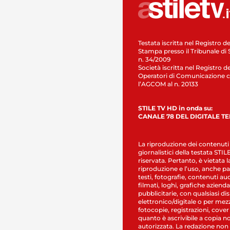
Testata iscritta nel Registro de
Stampa presso il Tribunale di 
n. 34/2009
Società iscritta nel Registro de
Operatori di Comunicazione c
l’AGCOM al n. 20133
STILE TV HD in onda su:
CANALE 78 DEL DIGITALE T
La riproduzione dei contenuti
giornalistici della testata STI
riservata. Pertanto, è vietata l
riproduzione e l’uso, anche par
testi, fotografie, contenuti au
filmati, loghi, grafiche aziendal
pubblicitarie, con qualsiasi di
elettronico/digitale o per mez
fotocopie, registrazioni, cover
quanto è ascrivibile a copia n
autorizzata. La redazione non