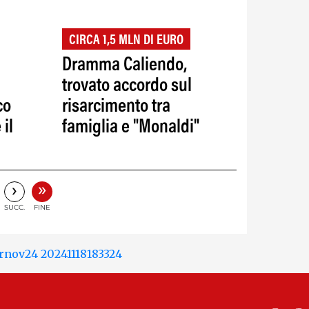
CIRCA 1,5 MLN DI EURO
Dramma Caliendo,
trovato accordo sul
co
risarcimento tra
 il
famiglia e "Monaldi"
»
›
SUCC.
FINE