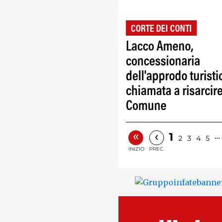
CORTE DEI CONTI
Lacco Ameno,
concessionaria
dell'approdo turisti
chiamata a risarcire
Comune
«
‹
1
…
2
3
4
5
INIZIO
PREC.