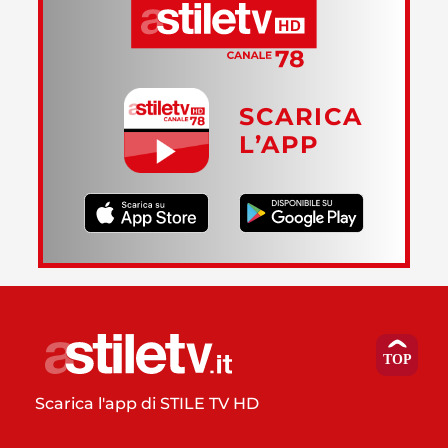
SCARICA
L’APP
Scarica l'app di STILE TV HD