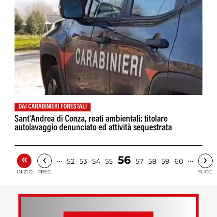
DAI CARABINIERI FORESTALI
Sant'Andrea di Conza, reati ambientali: titolare
autolavaggio denunciato ed attività sequestrata
«
‹
›
56
…
…
52
53
54
55
57
58
59
60
INIZIO
PREC.
SUCC.