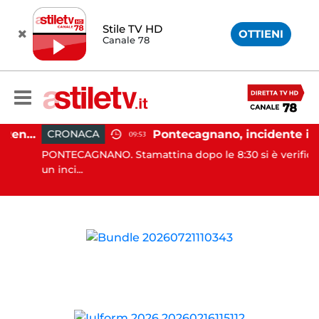
Stile TV HD
OTTIENI
Canale 78
Capaccio Paestum, Adele Renna: "Serve cambio di passo e nuova stagione politica"
Pontecagnano, incidente in autostrada: 5 giovani f
CRONACA
09:53
PONTECAGNANO. Stamattina dopo le 8:30 si è verificato
un inci...