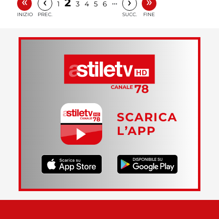
«
»
‹
›
2
…
1
3
4
5
6
INIZIO
PREC.
SUCC.
FINE
SCARICA
L’APP