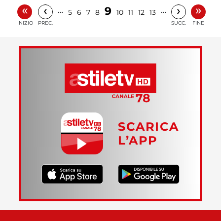
«
»
‹
›
9
…
…
5
6
7
8
10
11
12
13
INIZIO
PREC.
SUCC.
FINE
SCARICA
L’APP