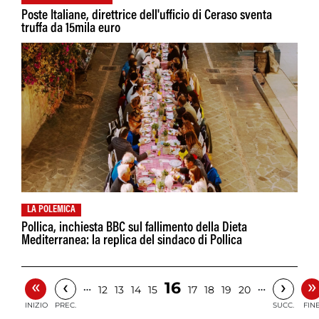
Poste Italiane, direttrice dell'ufficio di Ceraso sventa
truffa da 15mila euro
LA POLEMICA
Pollica, inchiesta BBC sul fallimento della Dieta
Mediterranea: la replica del sindaco di Pollica
«
»
‹
›
16
…
…
12
13
14
15
17
18
19
20
INIZIO
PREC.
SUCC.
FIN