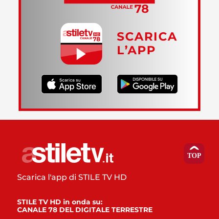
SCARICA
L’APP
Scarica l'app di STILE TV HD
STILE TV HD in onda su:
CANALE 78 DEL DIGITALE TERRESTRE