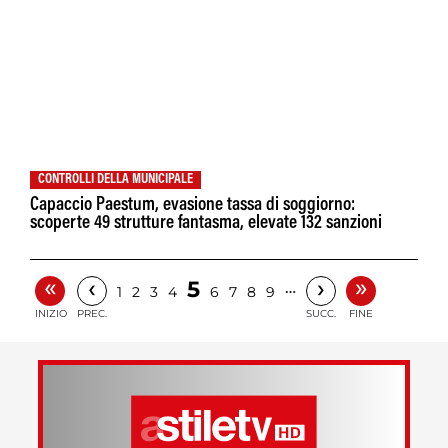
CONTROLLI DELLA MUNICIPALE
Capaccio Paestum, evasione tassa di soggiorno:
scoperte 49 strutture fantasma, elevate 132 sanzioni
«
»
‹
›
5
…
1
2
3
4
6
7
8
9
INIZIO
PREC.
SUCC.
FINE