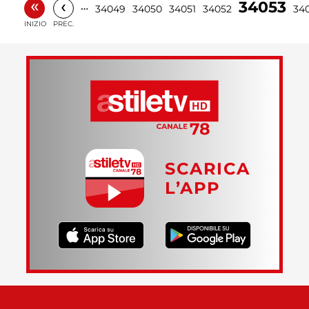
«
‹
34053
…
34049
34050
34051
34052
34
INIZIO
PREC.
SCARICA
L’APP