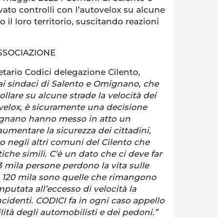
to controlli con l’autovelox su alcune
 il loro territorio, suscitando reazioni
ASSOCIAZIONE
etario Codici delegazione Cilento,
dai sindaci di Salento e Omignano, che
llare su alcune strade la velocità dei
velox, è sicuramente una decisione
ignano hanno messo in atto un
umentare la sicurezza dei cittadini,
 negli altri comuni del Cilento che
he simili. C’è un dato che ci deve far
23 mila persone perdono la vita sulle
a 120 mila sono quelle che rimangono
mputata all’eccesso di velocità la
cidenti. CODICI fa in ogni caso appello
lità degli automobilisti e dei pedoni.”