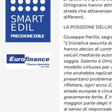
Omignano hanno attiva
strade che attraversano
differenti.
LA POSIZIONE DELL’
Giuseppe Perillo, segr
“
L’iniziativa assunta 
hanno deciso di contro
veicoli mediante auto
saggia. Salento e Om
modello virtuoso per a
che andrebbe replicato
presentano problematic
riflettere, ogni anno 
strade europee e circ
gravemente ferite. È i
maggior parte degli in
al senso di responsabi