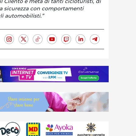
Cilento è meta di tanti cicloturisti, di
 la sicurezza con comportamenti
i automobilisti.”