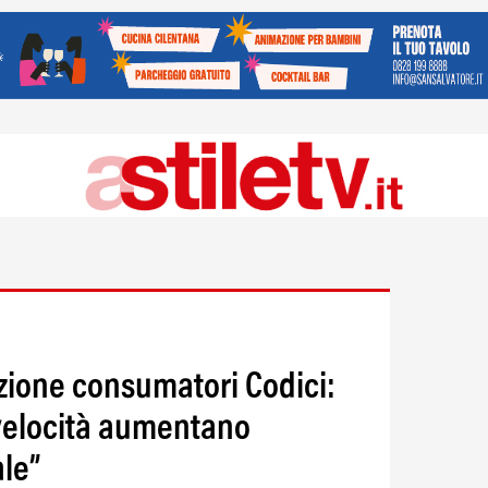
azione consumatori Codici:
 velocità aumentano
ale”