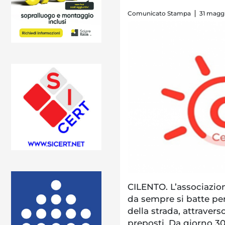
Comunicato Stampa
31 maggi
CILENTO. L’associazio
da sempre si batte per 
della strada, attraverso
preposti. Da giorno 3