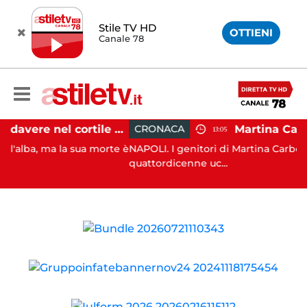
Stile TV HD
OTTIENI
Canale 78
Salerno, cadavere nel cortile di un palazzo: indaga la Polizia
CRONACA
13:05
 ma la sua morte è
NAPOLI. I genitori di Martina Carbonaro, la
quattordicenne uc...