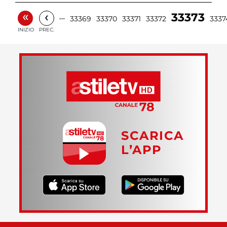
«
‹
33373
…
33369
33370
33371
33372
3337
INIZIO
PREC.
SCARICA
L’APP