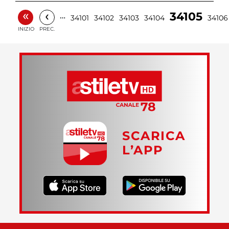
«
‹
34105
…
34101
34102
34103
34104
34106
INIZIO
PREC.
SCARICA
L’APP