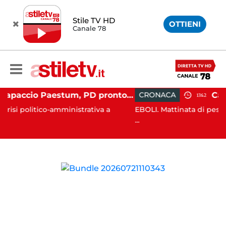
Stile TV HD
OTTIENI
Canale 78
Capaccio Paestum, PD pronto ad una nuova stagione politica: "È il momento del confronto"
CRONACA
13:42
tico-amministrativa a
EBOLI. Mattinata di pesanti disagi a
...