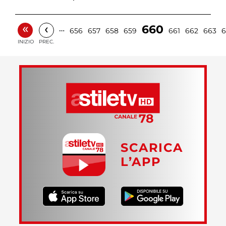
«
‹
660
…
656
657
658
659
661
662
663
6
INIZIO
PREC.
SCARICA
L’APP