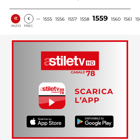
«
‹
1559
…
1555
1556
1557
1558
1560
1561
15
INIZIO
PREC.
SCARICA
L’APP