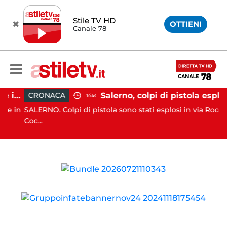
Stile TV HD
OTTIENI
Canale 78
Altavilla Silentina, incidente in moto nella notte: 19enne in prognosi riservata
Salerno, colpi di pistola esplosi a Pastena: paura tra
CRONACA
16:43
e in
SALERNO. Colpi di pistola sono stati esplosi in via Rocco
Coc...