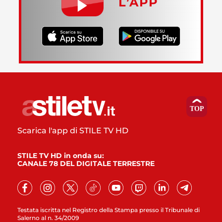
L’APP
Scarica l'app di STILE TV HD
STILE TV HD in onda su:
CANALE 78 DEL DIGITALE TERRESTRE
Testata iscritta nel Registro della Stampa presso il Tribunale di
Salerno al n. 34/2009