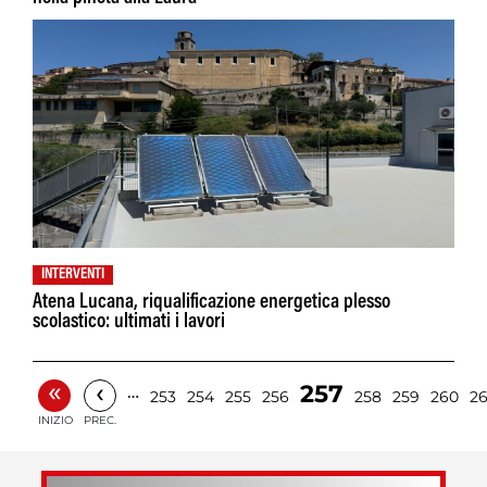
INTERVENTI
Atena Lucana, riqualificazione energetica plesso
scolastico: ultimati i lavori
«
‹
257
…
253
254
255
256
258
259
260
26
INIZIO
PREC.