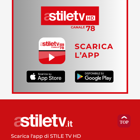
SCARICA
L’APP
Scarica l'app di STILE TV HD