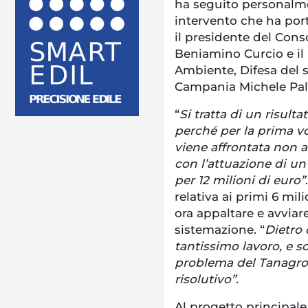
ha seguito personalmen
intervento che ha port
il presidente del Cons
Beniamino Curcio e il 
Ambiente, Difesa del 
Campania Michele Pal
“
Si tratta di un risult
perché per la prima vo
viene affrontata non 
con l’attuazione di un
per 12 milioni di euro”
relativa ai primi 6 mil
ora appaltare e avviare
sistemazione. “
Dietro 
tantissimo lavoro, e s
problema del Tanagro 
risolutivo”.
Al progetto principale 