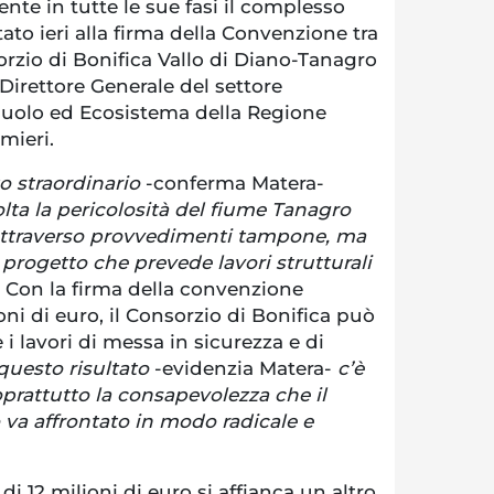
te in tutte le sue fasi il complesso
ato ieri alla firma della Convenzione tra
orzio di Bonifica Vallo di Diano-Tanagro
Direttore Generale del settore
suolo ed Ecosistema della Regione
mieri.
ato straordinario
-conferma Matera-
lta la pericolosità del fiume Tanagro
attraverso provvedimenti tampone, ma
 progetto che prevede lavori strutturali
. Con la firma della convenzione
ioni di euro, il Consorzio di Bonifica può
 i lavori di messa in sicurezza e di
questo risultato
-evidenzia Matera-
c’è
oprattutto la consapevolezza che il
va affrontato in modo radicale e
di 12 milioni di euro si affianca un altro