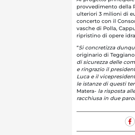
provvedimento della 
ulteriori 3 milioni di
concerto con il Consor
vasche di Polla, Cappu
ripristino di opere id
“
Si concretizza dunqu
originario di Teggiano
di sicurezza delle com
e ringrazio il preside
Luca e il vicepresiden
le istanze di questi t
Matera-
la risposta al
racchiusa in due parol