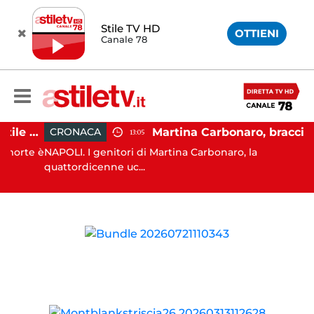
Stile TV HD
OTTIENI
Canale 78
Salerno, cadavere nel cortile di un palazzo: indaga la Polizia
Martina Carbonaro, braccialetto elettronico per i genitori della 1
CRONACA
13:05
rte è
NAPOLI. I genitori di Martina Carbonaro, la
quattordicenne uc...