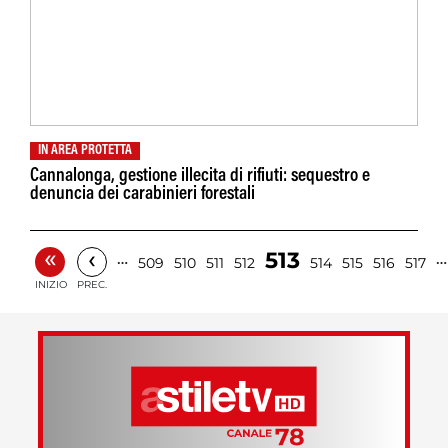
IN AREA PROTETTA
Cannalonga, gestione illecita di rifiuti: sequestro e
denuncia dei carabinieri forestali
«
‹
513
…
…
509
510
511
512
514
515
516
517
INIZIO
PREC.