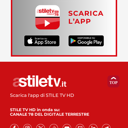
SCARICA
L’APP
Scarica l'app di STILE TV HD
STILE TV HD in onda su:
CANALE 78 DEL DIGITALE TERRESTRE