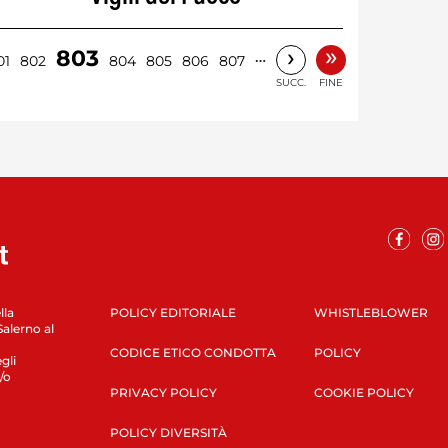
»
›
803
…
01
802
804
805
806
807
SUCC.
FINE
lla
POLICY EDITORIALE
WHISTLEBLOWER
Salerno al
CODICE ETICO CONDOTTA
POLICY
gli
/o
PRIVACY POLICY
COOKIE POLICY
POLICY DIVERSITÀ