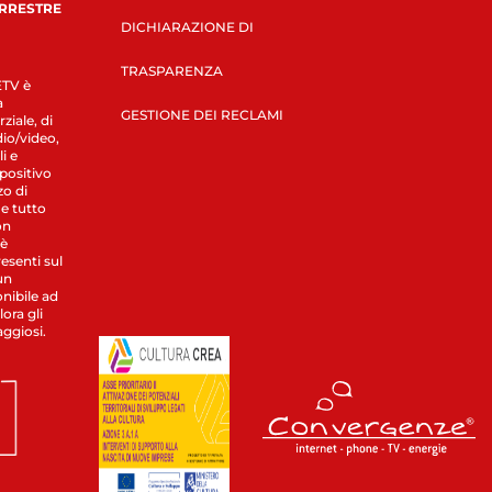
ERRESTRE
DICHIARAZIONE DI
TRASPARENZA
LETV è
a
GESTIONE DEI RECLAMI
ziale, di
dio/video,
i e
spositivo
zo di
 e tutto
on
 è
esenti sul
un
nibile ad
ora gli
aggiosi.