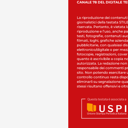
CANALE 78 DEL DIGITALE T
La riproduzione dei contenuti
giornalistici della testata STI
riservata. Pertanto, è vietata l
riproduzione e l’uso, anche par
testi, fotografie, contenuti au
filmati, loghi, grafiche aziendal
pubblicitarie, con qualsiasi di
elettronico/digitale o per mez
fotocopie, registrazioni, cover
quanto è ascrivibile a copia n
autorizzata. La redazione non
responsabile dei commenti pr
sito. Non potendo esercitare 
controllo continuo resta dispo
eliminarli su segnalazione qual
stessi risultano offensivi e oltr