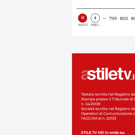
«
‹
…
799
800
8
INIZIO
PREC.
Testata iscritta nel Registro de
Stampa presso il Tribunale di 
n. 34/2009
Società iscritta nel Registro de
Operatori di Comunicazione c
l’AGCOM al n. 20133
STILE TV HD in onda su: