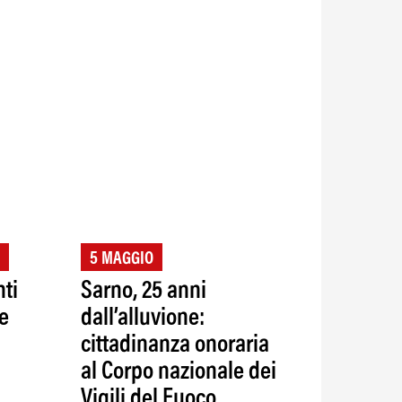
5 MAGGIO
ti
Sarno, 25 anni
re
dall’alluvione:
cittadinanza onoraria
al Corpo nazionale dei
Vigili del Fuoco