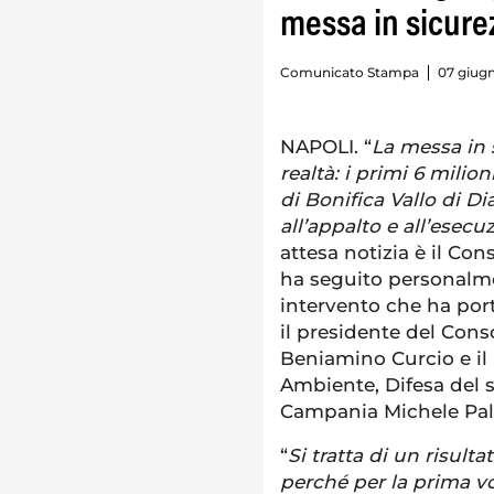
messa in sicure
Comunicato Stampa
07 giugn
NAPOLI. “
La messa in 
realtà: i primi 6 milio
di Bonifica Vallo di 
all’appalto e all’esecu
attesa notizia è il Co
ha seguito personalmen
intervento che ha port
il presidente del Cons
Beniamino Curcio e il 
Ambiente, Difesa del 
Campania Michele Pal
“
Si tratta di un risult
perché per la prima vo