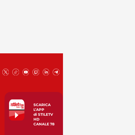
SCARICA
L’APP
di STILETV
HD
CANALE 78