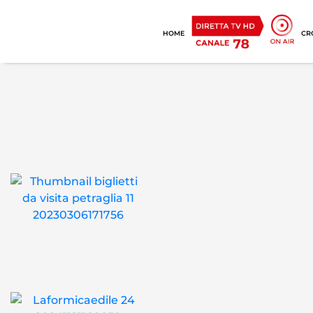
HOME
CR