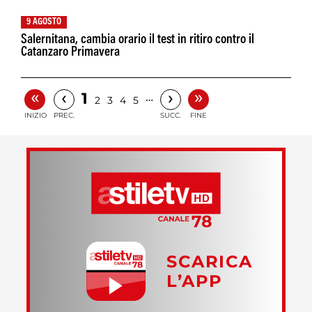
9 AGOSTO
Salernitana, cambia orario il test in ritiro contro il
Catanzaro Primavera
«
»
‹
›
1
…
2
3
4
5
INIZIO
PREC.
SUCC.
FINE
SCARICA
L’APP