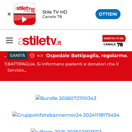
Stile TV HD
OTTIENI
Canale 78
Flegrei, aumentano gli sfollati e infuria lo scontro politico
Ospedale Battipaglia, regolarmente in funzione il Servizio Trasfusionale
SANITÀ
14:21
7,
BATTIPAGLIA. Si informano pazienti e donatori che il
S
Servizio...
e 