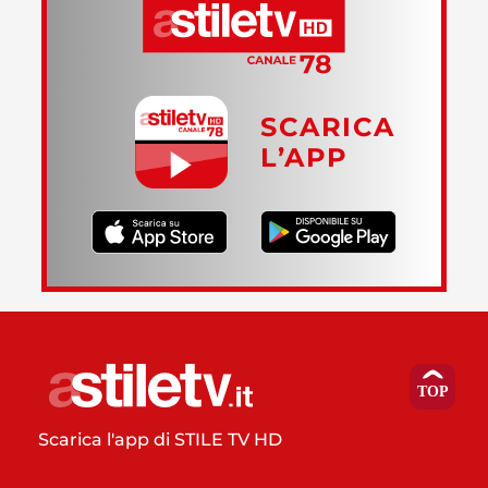
SCARICA
L’APP
Scarica l'app di STILE TV HD