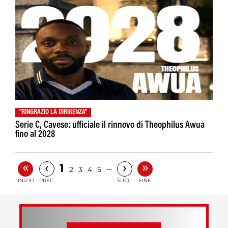
"RINGRAZIO LA DIRIGENZA"
Serie C, Cavese: ufficiale il rinnovo di Theophilus Awua
fino al 2028
«
»
‹
›
1
…
2
3
4
5
INIZIO
PREC.
SUCC.
FINE