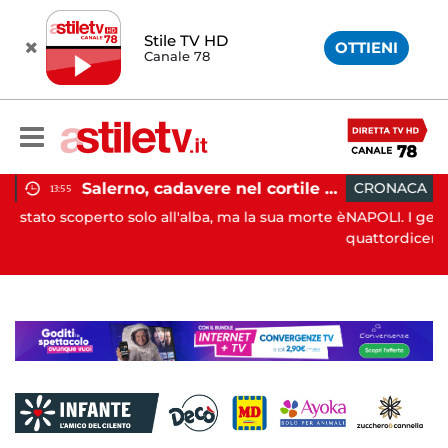
Stile TV HD
OTTIENI
Canale 78
Salerno, cadavere nel cortile di un palazzo: indaga la Polizia
CRONACA
13:05
ba, ma la sua morte è
NAPOLI. I genitori di Martina Carbonaro, l
quattordicenne uc...