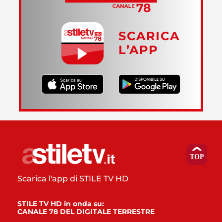
SCARICA
L’APP
Scarica l'app di STILE TV HD
STILE TV HD in onda su:
CANALE 78 DEL DIGITALE TERRESTRE