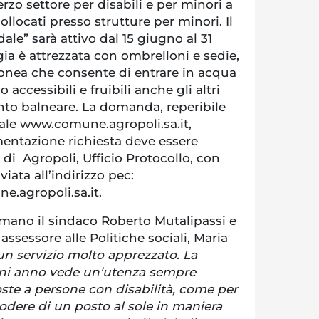
erzo settore per disabili e per minori a
collocati presso strutture per minori. Il
dale” sarà attivo dal 15 giugno al 31
ia è attrezzata con ombrelloni e sedie,
onea che consente di entrare in acqua
 accessibili e fruibili anche gli altri
ento balneare. La domanda, reperibile
nale www.comune.agropoli.sa.it,
entazione richiesta deve essere
di Agropoli, Ufficio Protocollo, con
ata all’indirizzo pec:
e.agropoli.sa.it.
rmano il sindaco Roberto Mutalipassi e
ssessore alle Politiche sociali, Maria
n servizio molto apprezzato. La
gni anno vede un’utenza sempre
ste a persone con disabilità, come per
dere di un posto al sole in maniera