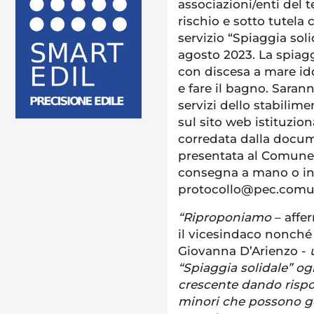
associazioni/enti del t
rischio e sotto tutela 
servizio “Spiaggia soli
agosto 2023. La spiagg
con discesa a mare id
e fare il bagno. Saranno
servizi dello stabilim
sul sito web istituzio
corredata dalla docum
presentata al Comune 
consegna a mano o invi
protocollo@pec.comun
“Riproponiamo
– affe
il vicesindaco nonché a
Giovanna D’Arienzo -
u
“Spiaggia solidale” o
crescente dando rispo
minori che possono go