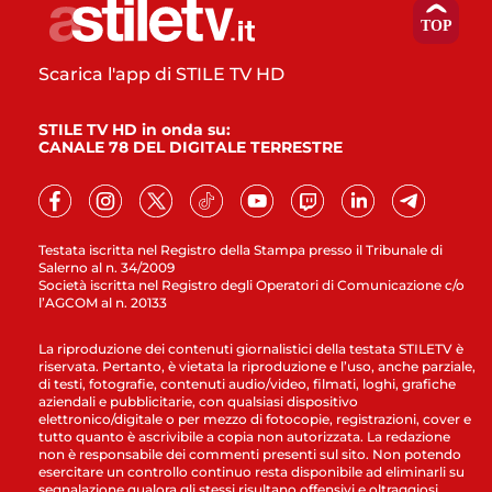
Scarica l'app di STILE TV HD
STILE TV HD in onda su:
CANALE 78 DEL DIGITALE TERRESTRE
Testata iscritta nel Registro della Stampa presso il Tribunale di
Salerno al n. 34/2009
Società iscritta nel Registro degli Operatori di Comunicazione c/o
l’AGCOM al n. 20133
La riproduzione dei contenuti giornalistici della testata STILETV è
riservata. Pertanto, è vietata la riproduzione e l’uso, anche parziale,
di testi, fotografie, contenuti audio/video, filmati, loghi, grafiche
aziendali e pubblicitarie, con qualsiasi dispositivo
elettronico/digitale o per mezzo di fotocopie, registrazioni, cover e
tutto quanto è ascrivibile a copia non autorizzata. La redazione
non è responsabile dei commenti presenti sul sito. Non potendo
esercitare un controllo continuo resta disponibile ad eliminarli su
segnalazione qualora gli stessi risultano offensivi e oltraggiosi.