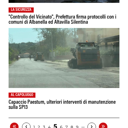
LA SICUREZZA
"Controllo del Vicinato", Prefettura firma protocolli con i
comuni di Albanella ed Altavilla Silentina
AL CAPOLUOGO
Capaccio Paestum, ulteriori interventi di manutenzione
sulla SP13
«
»
‹
›
5
…
1
2
3
4
6
7
8
9