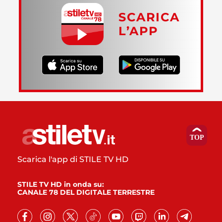
SCARICA
L’APP
Scarica l'app di STILE TV HD
STILE TV HD in onda su:
CANALE 78 DEL DIGITALE TERRESTRE