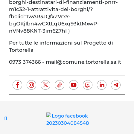
borghi-destinatari-di-finanziamenti-pnrr-
m1c32-1-attrattivita-dei-borghi/?
fbclid=IwAR3JQfxZVrxY-
bgOKjIbn4wCXtLqU6xq93ktMxwP-
nVNv88KNT-3im6Z7hI )
Per tutte le informazioni sul Progetto di
Tortorella
0973 374366 - mail@comune.tortorella.sa.it