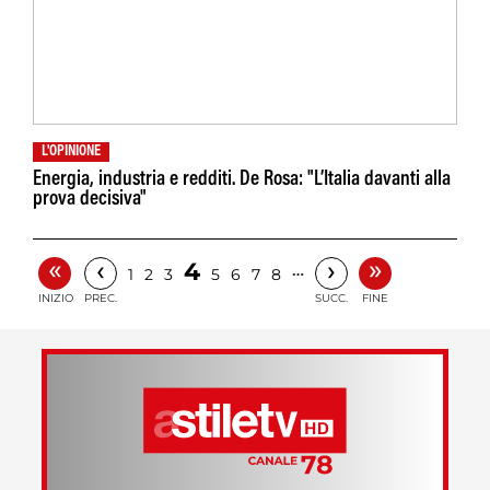
L'OPINIONE
Energia, industria e redditi. De Rosa: "L’Italia davanti alla
prova decisiva"
«
»
‹
›
4
…
1
2
3
5
6
7
8
INIZIO
PREC.
SUCC.
FINE